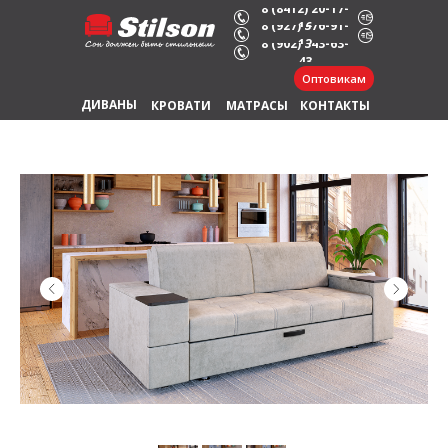
8 (8412) 20-17-
8 (927) 376-91-
16
8 (902) 343-63-
12
43
Оптовикам
Главная
Диваны
/
/
ДИВАНЫ
КРОВАТИ
МАТРАСЫ
КОНТАКТЫ
Диван Ливерпуль со столиком и выдвижными ящиками