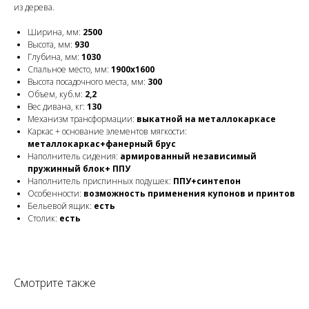
из дерева.
Ширина, мм:
2500
Высота, мм:
930
Глубина, мм:
1030
Спальное место, мм:
1900x1600
Высота посадочного места, мм:
300
Объем, куб.м:
2,2
Вес дивана, кг:
130
Механизм трансформации:
выкатной на металлокаркасе
Каркас + основание элементов мягкости:
металлокаркас+фанерный брус
Наполнитель сидения:
армированный независимый
пружинный блок+ ППУ
Наполнитель приспинных подушек:
ППУ+синтепон
Особенности:
возможность применения купонов и принтов
Бельевой ящик:
есть
Столик:
есть
Смотрите также