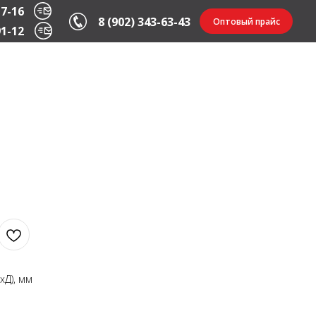
17-16
8 (902) 343-63-43
Оптовый прайс
91-12
хД), мм